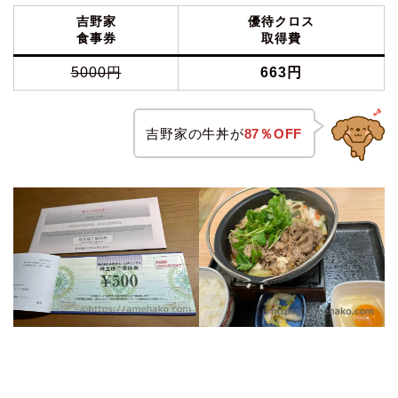
吉野家
優待クロス
食事券
取得費
5000円
663
円
吉野家の牛丼が
87％OFF