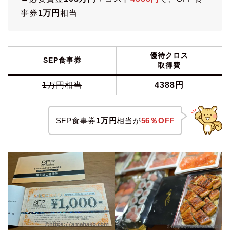
事券
1万円
相当
優待クロス
SEP食事券
取得費
1万円相当
4388円
SFP食事券
1万円
相当が
56％OFF