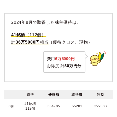
2024年8月で取得した株主優待は、
41銘柄
（112個）
、
計
36万5000円
相当
（優待クロス、現物）
費用
6万5000円
お得度 計
30万円分
取得
優待額
取得費
利益
41銘柄
8月
364785
65201
299583
112個