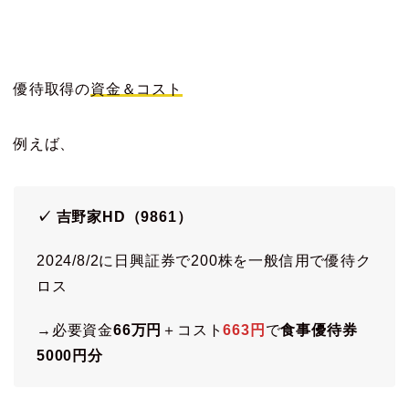
優待取得の
資金＆コスト
例えば、
✓ 吉野家HD（9861）
2024/8/2に日興証券で200株を一般信用で優待ク
ロス
→必要資金
66万円
＋コスト
663円
で
食事優待券
5000円分