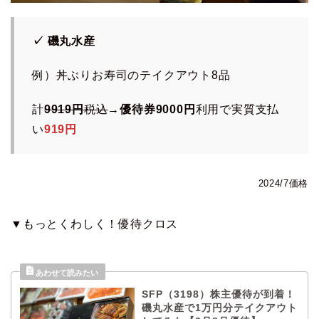
✓ 磯丸水産
例）丼ぶりお寿司のテイクアウト8品
計
9919円
税込
→
優待券9000円
利用で実質支払
い
919円
2024/7価格
▼もっとくわしく！優待クロス
SFP（3198）株主優待が到着！
磯丸水産で1万円分テイクアウト