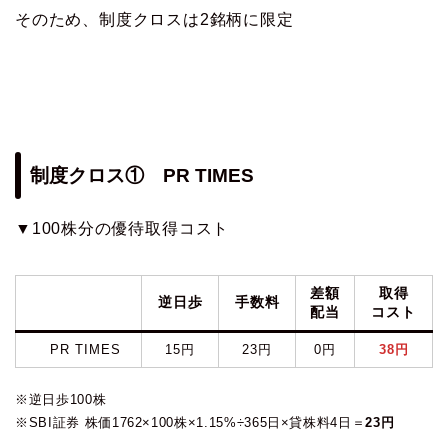
そのため、制度クロスは2銘柄に限定
制度クロス① PR TIMES
▼100株分の優待取得コスト
差額
取得
逆日歩
手数料
配当
コスト
PR TIMES
15円
23円
0円
38円
※逆日歩100株
※SBI証券 株価1762×100株×1.15%÷365日×貸株料4日＝
23円