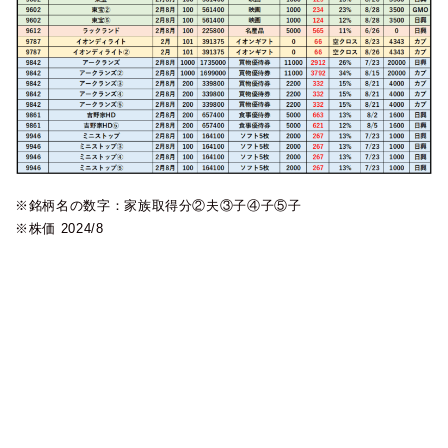
※銘柄名の数字：家族取得分②夫③子④子⑤子
※株価 2024/8