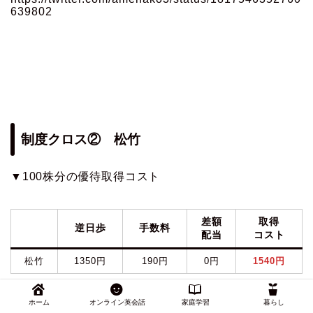
639802
制度クロス② 松竹
▼100株分の優待取得コスト
差額
取得
逆日歩
手数料
配当
コスト
松竹
1350円
190円
0円
1540円
※逆日歩100株分
ホーム
オンライン英会話
家庭学習
暮らし
※日興証券：制度売 株価9737×100株×1.10%÷365日×貸株料4日＝