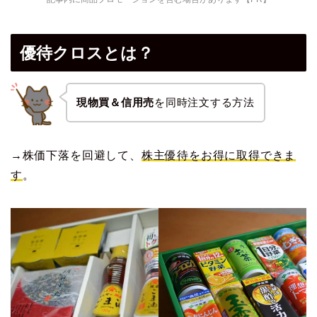
優待クロスとは？
現物買＆信用売
を同時注文する方法
→株価下落を回避して、
株主優待をお得に取得でき
ま
す
。