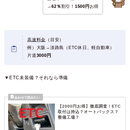
→
62％
割引！
1500円
お得
高速料金
（目安）
例）大阪→淡路島（ETC休日、軽自動車）
片道
3000円
▼ETC未装備？それなら準備
【2000円お得】徹底調査！ETC
取付は持込？オートバックス？
整備工場？