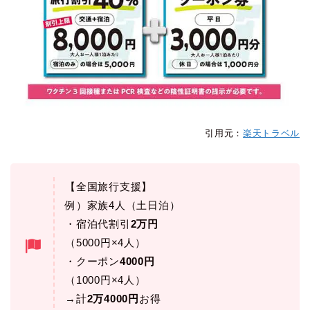
引用元：
楽天トラベル
【全国旅行支援】
例）家族4人（土日泊）
・宿泊代割引
2万円
（5000円×4人）
・クーポン
4000円
（1000円×4人）
→計
2万4000円
お得