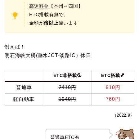
高速料金
【本州⇔四国】
ETC搭載有無で、
金額が
倍以上
違います
例えば！
明石海峡大橋(垂水JCT-淡路IC）休日
ETC非搭載💦
ETC搭載💕
普通車
2410円
910円
軽自動車
1940円
760円
（2022.9）
普通車ETC有