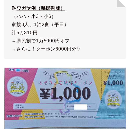
📝
ワガヤ例（県民割版）
（ハハ・小3・小6）
家族3人、1泊2食（平日）
計5万310円
→県民割で1万5000円オフ
→さらに！クーポン6000円分✨