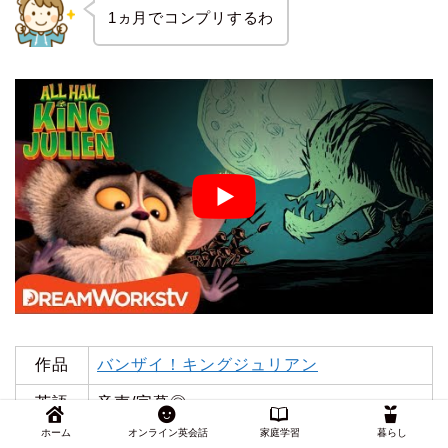
1ヵ月でコンプリするわ
作品
バンザイ！キングジュリアン
英語
音声/字幕◎
ホーム
オンライン英会話
家庭学習
暮らし
23分/回