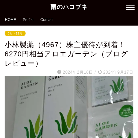
雨のハコブネ
HOME
Profile
Contact
6月・12月
小林製薬（4967）株主優待が到着！
6270円相当アロエガーデン（ブログ
レビュー）
2024年2月18日
/
2024年9月17日