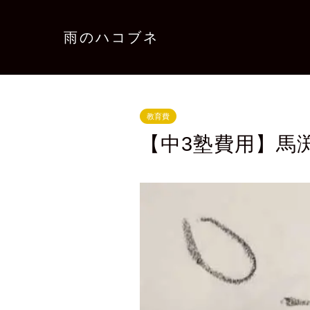
雨のハコブネ
教育費
【中3塾費用】馬