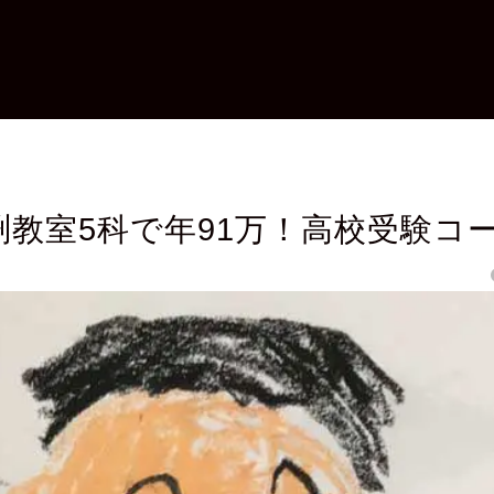
渕教室5科で年91万！高校受験コ