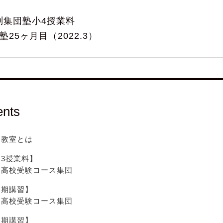
渕集団塾小4授業料
25ヶ月目（2022.3）
ents
渕教室とは
3授業料】
渕高校受験コース集団
春期講習】
渕高校受験コース集団
夏期講習】