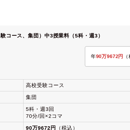
受験コース、集団）中3授業料（5科・週3）
年
90万9672円
（
高校受験コース
集団
5科・週3回
70分/回×2コマ
90万9672円
（税込）