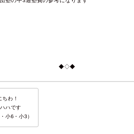
団塾の中3通塾費の参考になります
◆◇◆
にちわ！
弟ハハです
3・小6・小3）