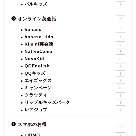
パルキッズ
1
オンライン英会話
37
hanaso
2
hanaso kids
1
Kimini英会話
5
NativeCamp
6
NovaKid
10
QQEnglish
1
QQキッズ
9
エイゴックス
1
キャンペーン
10
クラウティ
1
リップルキッズパーク
1
レアジョブ
1
スマホのお得
6
LIBMO
2