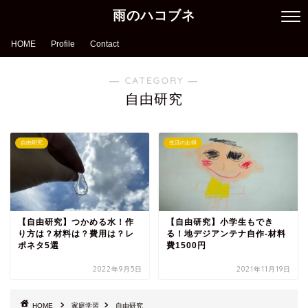
雨のハコブネ
HOME
Profile
Contact
― CATEGORY ―
自由研究
自由研究
生活のお得
【自由研究】つかめる水！作
【自由研究】小学生もでき
り方は？材料は？費用は？レ
る！地デジアンテナ自作-材料
ポネタ5選
費1500円
2022年9月5日
2021年11月19日
HOME
家庭学習
自由研究