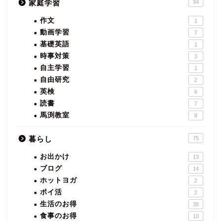
家庭学習
34
作文
1
動画学習
7
基礎英語
1
時事対策
3
自主学習
1
自由研究
2
英検
6
読書
7
馬渕教室
8
暮らし
75
お出かけ
13
ブログ
14
ホットヨガ
2
ポイ活
2
生活のお得
38
食事のお得
10