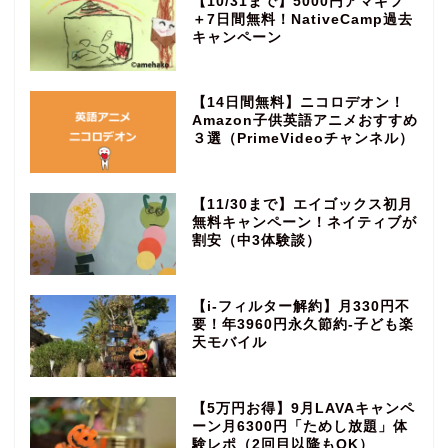
【10/31まで】5000円アマギフ
＋7日間無料！NativeCamp過去
キャンペーン
【14日間無料】ニコロデオン！
Amazon子供英語アニメおすすめ
３選（PrimeVideoチャンネル）
【11/30まで】エイゴックス初月
無料キャンペーン！ネイティブが
割安（中3体験談）
【i-フィルター解約】月330円不
要！年3960円永久節約‐子ども楽
天モバイル
【5万円お得】9月LAVAキャンペ
ーン月6300円「ためし放題」体
験レポ（2回目以降もOK）