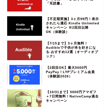
「耳読書」
【不定期実施】3ヶ月99円！表示
されたら適応 Kindle Unlimited
キャンペーン ※2回目以降
OK（体験談）
【7/15まで】3ヶ月無料！
Audibleで子供が本を好きにな
る‐おすすめ12選（オーディオブ
ック）
【2回目OK】最大5000円
PayPay！LYPプレミアム会員
（体験談2026）
【10/31まで】5000円アマギフ
＋7日間無料！NativeCamp過去
キャンペーン