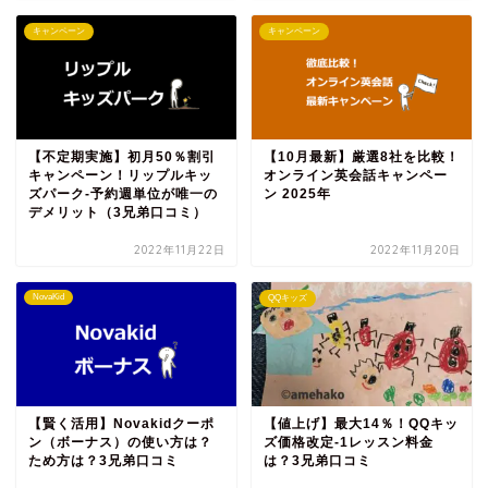
キャンペーン
キャンペーン
【不定期実施】初月50％割引
【10月最新】厳選8社を比較！
キャンペーン！リップルキッ
オンライン英会話キャンペー
ズパーク‐予約週単位が唯一の
ン 2025年
デメリット（3兄弟口コミ）
2022年11月22日
2022年11月20日
NovaKid
QQキッズ
【賢く活用】Novakidクーポ
【値上げ】最大14％！QQキッ
ン（ボーナス）の使い方は？
ズ価格改定‐1レッスン料金
ため方は？3兄弟口コミ
は？3兄弟口コミ