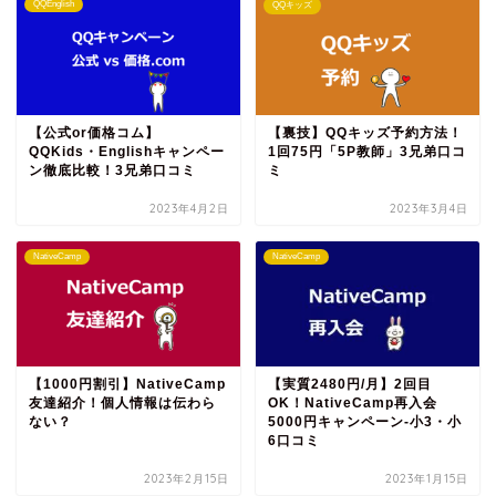
QQEnglish
QQキッズ
【公式or価格コム】
【裏技】QQキッズ予約方法！
QQKids・Englishキャンペー
1回75円「5P教師」3兄弟口コ
ン徹底比較！3兄弟口コミ
ミ
2023年4月2日
2023年3月4日
NativeCamp
NativeCamp
【1000円割引】NativeCamp
【実質2480円/月】2回目
友達紹介！個人情報は伝わら
OK！NativeCamp再入会
ない？
5000円キャンペーン‐小3・小
6口コミ
2023年2月15日
2023年1月15日