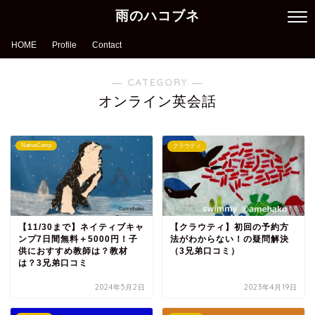
雨のハコブネ
HOME
Profile
Contact
― CATEGORY ―
オンライン英会話
NativeCamp
クラウティ
【11/30まで】ネイティブキャ
【クラウティ】初回の予約方
ンプ7日間無料＋5000円！子
法がわからない！の疑問解決
供におすすめ教師は？教材
（3兄弟口コミ）
は？3兄弟口コミ
2024年5月2日
2023年4月19日