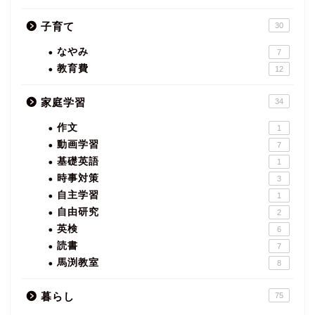
子育て
30
なやみ
7
教育費
12
家庭学習
34
作文
1
動画学習
7
基礎英語
1
時事対策
3
自主学習
1
自由研究
2
英検
6
読書
7
馬渕教室
8
暮らし
75