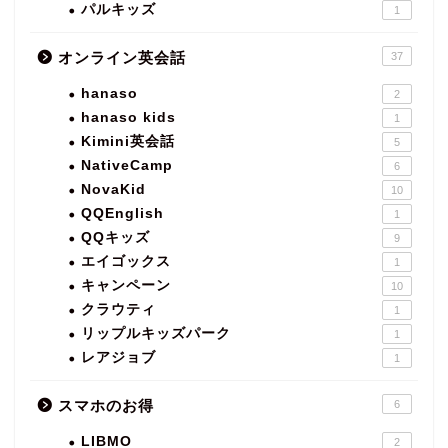
パルキッズ
1
オンライン英会話
37
hanaso
2
hanaso kids
1
Kimini英会話
5
NativeCamp
6
NovaKid
10
QQEnglish
1
QQキッズ
9
エイゴックス
1
キャンペーン
10
クラウティ
1
リップルキッズパーク
1
レアジョブ
1
スマホのお得
6
LIBMO
2