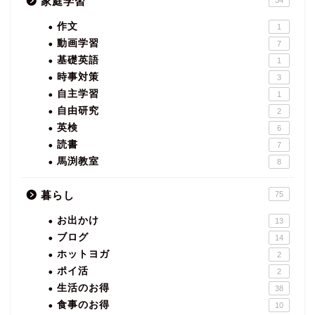
家庭学習
作文
1
動画学習
7
基礎英語
1
時事対策
3
自主学習
1
自由研究
2
英検
6
読書
7
馬渕教室
8
暮らし
75
お出かけ
13
ブログ
14
ホットヨガ
2
ポイ活
2
生活のお得
38
食事のお得
10