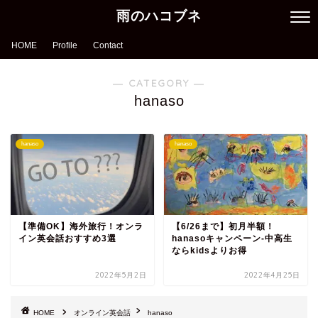
雨のハコブネ
HOME
Profile
Contact
― CATEGORY ―
hanaso
hanaso
hanaso
【準備OK】海外旅行！オンラ
【6/26まで】初月半額！
イン英会話おすすめ3選
hanasoキャンペーン‐中高生
ならkidsよりお得
2022年5月2日
2022年4月25日
HOME
オンライン英会話
hanaso