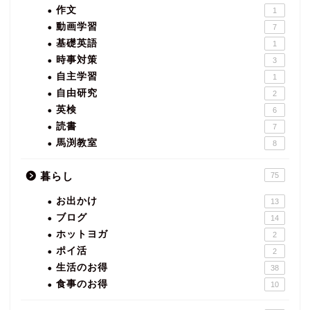
作文
1
動画学習
7
基礎英語
1
時事対策
3
自主学習
1
自由研究
2
英検
6
読書
7
馬渕教室
8
暮らし
75
お出かけ
13
ブログ
14
ホットヨガ
2
ポイ活
2
生活のお得
38
食事のお得
10