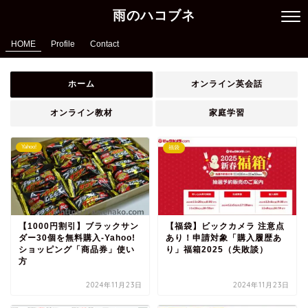
雨のハコブネ
HOME
Profile
Contact
ホーム
オンライン英会話
オンライン教材
家庭学習
Yahoo!
福袋
【1000円割引】ブラックサン
【福袋】ビックカメラ 注意点
ダー30個を無料購入‐Yahoo!
あり！申請対象「購入履歴あ
ショッピング「商品券」使い
り」福箱2025（失敗談）
方
2024年11月23日
2024年11月23日