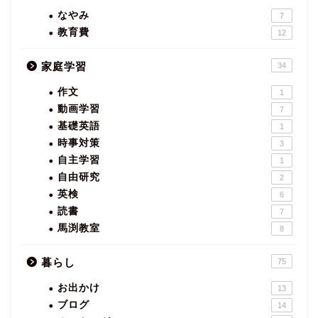
なやみ
7
教育費
12
家庭学習
34
作文
1
動画学習
7
基礎英語
1
時事対策
3
自主学習
1
自由研究
2
英検
6
読書
7
馬渕教室
8
暮らし
75
お出かけ
13
ブログ
14