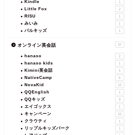
Kindle
1
Little Fox
2
RISU
1
みいみ
1
パルキッズ
1
オンライン英会話
37
hanaso
2
hanaso kids
1
Kimini英会話
5
NativeCamp
6
NovaKid
10
QQEnglish
1
QQキッズ
9
エイゴックス
1
キャンペーン
10
クラウティ
1
リップルキッズパーク
1