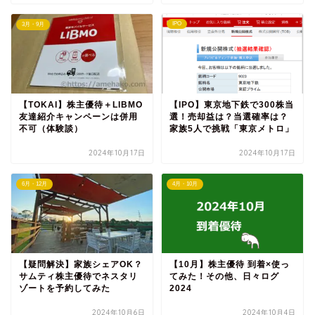
IPO
3月・9月
【TOKAI】株主優待＋LIBMO
【IPO】東京地下鉄で300株当
友達紹介キャンペーンは併用
選！売却益は？当選確率は？
不可（体験談）
家族5人で挑戦「東京メトロ」
2024年10月17日
2024年10月17日
6月・12月
4月・10月
【疑問解決】家族シェアOK？
【10月】株主優待 到着×使っ
サムティ株主優待でネスタリ
てみた！その他、日々ログ
ゾートを予約してみた
2024
2024年10月6日
2024年10月4日