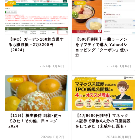
IPO
Yahoo!
【IPO】ガーデン100株当選す
【500円割引】一蘭ラーメン
るも譲渡損－2万8200円
をギフティで購入‐Yahoo!シ
（2024）
ョッピング「クーポン」使い
方
2024年11月16日
2024年11月16日
5月・11月
マネックス証券
【11月】株主優待 到着×使っ
【4万9600円獲得】マネック
てみた！その他、日々ログ
ス証券で家族4人分の口座開設
2024
をしてみた（未成年口座も）
2024年11月2日
2024年10月18日